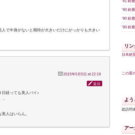
’91 
’90 
’90 
’90 
美人で中身がないと期待が大きいだけにがっかりも大きい
リン
日本絶
この星
2015年5月5日 at 22:19
返信
３日経っても美人バイ♪
よう
・・
総訪問者
な美人はいらん。
アー