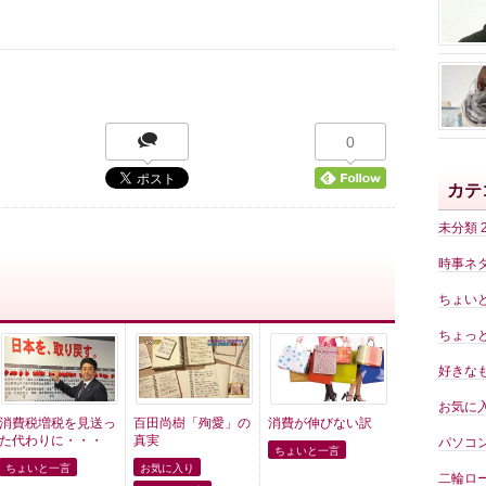
0
カテ
未分類
時事ネ
ちょい
ちょっ
好きな
お気に
消費税増税を見送っ
百田尚樹「殉愛」の
消費が伸びない訳
た代わりに・・・
真実
パソコ
ちょいと一言
ちょいと一言
お気に入り
二輪ロ