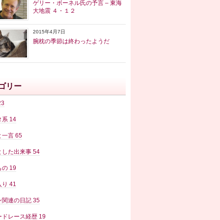
ゲリー・ボーネル氏の予言 – 東海
大地震 ４・１２
2015年4月7日
腕枕の季節は終わったようだ
ゴリー
23
タ系
14
と一言
65
とした出来事
54
もの
19
入り
41
ン関連の日記
35
ードレース経歴
19