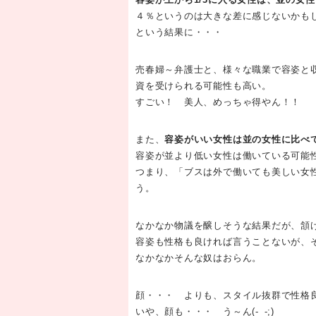
４％というのは大きな差に感じないかもし
という結果に・・・
売春婦～弁護士と、様々な職業で容姿と
資を受けられる可能性も高い。
すごい！ 美人、めっちゃ得やん！！
また、
容姿がいい女性は並の女性に比べ
容姿が並より低い女性は働いている可能
つまり、「ブスは外で働いても美しい女
う。
なかなか物議を醸しそうな結果だが、頷
容姿も性格も良ければ言うことないが、
なかなかそんな奴はおらん。
顔・・・ よりも、スタイル抜群で性格
いや、顔も・・・ う～ん(-_-;)