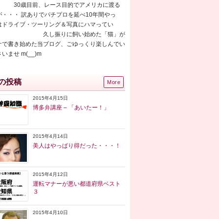
30歳目前、レース目的でアメリカに渡る
が・・・ 訳ありでパチプロを延べ10年間やっ
はドライブ・ツーリング＆写真にハマってい
 久し振りに飼い始めた「猫」が
ケで書き始めた当ブログ、ごゆっくり楽しんでい
いませ m(__)m
の投稿
More
2015年4月15日
博多弁講座 – 「あいたー！」
2015年4月14日
美人はやっぱり得だった・・・！
2015年4月12日
運転マナーが悪い都道府県ベスト
３
2015年4月10日