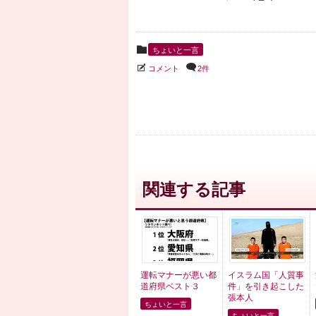
ちょいと一言
コメント
2件
関連する記事
運転マナーが悪い都
イスラム国「人質事
道府県ベスト３
件」を引き起こした
張本人
ちょいと一言
ちょいと一言