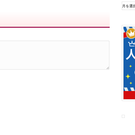
ア
ー
カ
イ
ブ