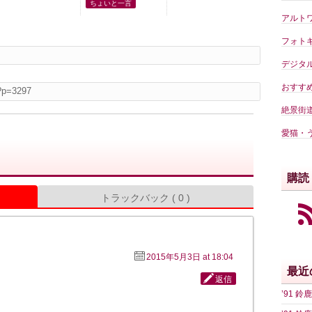
ちょいと一言
アルト
フォト
デジタ
おすす
絶景街
愛猫・
購読 
トラックバック ( 0 )
2015年5月3日 at 18:04
最近
返信
’91 