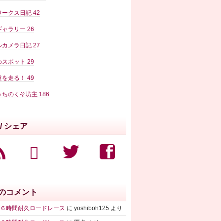
ワークス日記
42
ギャラリー
26
ルカメラ日記
27
めスポット
29
道を走る！
49
うちのくそ坊主
186
/ シェア
のコメント
鈴鹿６時間耐久ロードレース
に
yoshiboh125
より