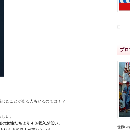
プロ
感じたことがある人もいるのでは！？
らしい。
並の女性たちより４％収入が低い
。
世界G
性よりも８％収入が高い
という。