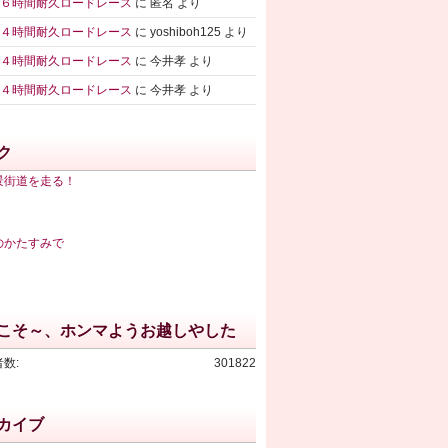
鈴鹿６時間耐久ロードレース
に
匿名
より
鈴鹿４時間耐久ロードレース
に
yoshiboh125
より
鈴鹿４時間耐久ロードレース
に
今井孝
より
鈴鹿４時間耐久ロードレース
に
今井孝
より
ク
景街道を走る！
のかたすみで
こそ～、ホンマようお越しやした
数:
301822
カイブ