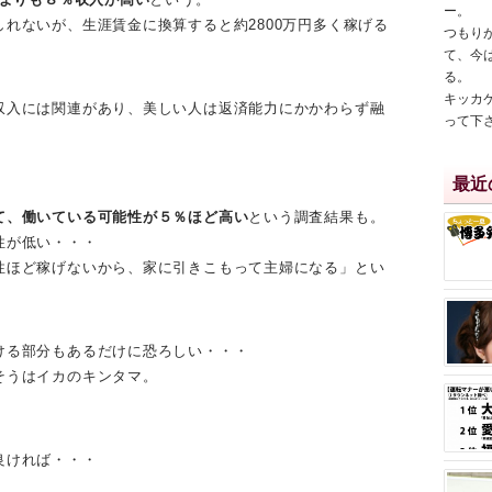
ー。 
れないが、生涯賃金に換算すると約2800万円多く稼げる
つもり
て、今
る。
キッカ
収入には関連があり、美しい人は返済能力にかかわらず融
って下さ
最近
て、働いている可能性が５％ほど高い
という調査結果も。
性が低い・・・
性ほど稼げないから、家に引きこもって主婦になる」とい
ける部分もあるだけに恐ろしい・・・
そうはイカのキンタマ。
良ければ・・・