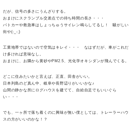
だが、信号の多さにうんざりする。
おまけにスクランブル交差点での待ち時間の長さ・・・
パトカーや救急車はしょっちゅうサイレン鳴らしてるし！ 騒がしい
街や(-_-;)
工業地帯ではないので空気はキレイ・・・ なはずだが、車がこれだ
け多ければ意味なし。
おまけに、お隣から黄砂やPM2.5、光化学オキシダンが飛んでくる。
どこに住みたいかと言えば、正直、田舎がいい。
日本列島のど真ん中、岐阜や長野辺りがいいかな♪
山間の静かな所にログハウスを建てて、自給自足でもいいぐら
い・・・
でも、一ヶ所で落ち着くのに興味が無い僕としては、トレーラーハウ
スの方がいいのかな！？