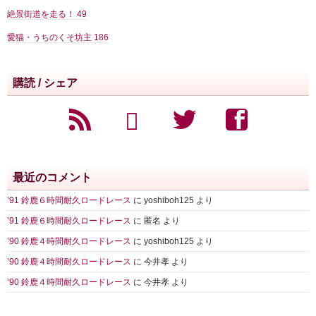
絶景街道を走る！
49
愛猫・うちのくそ坊主
186
購読 / シェア
最近のコメント
’91 鈴鹿６時間耐久ロードレース
に
yoshiboh125
より
’91 鈴鹿６時間耐久ロードレース
に
匿名
より
’90 鈴鹿４時間耐久ロードレース
に
yoshiboh125
より
’90 鈴鹿４時間耐久ロードレース
に
今井孝
より
’90 鈴鹿４時間耐久ロードレース
に
今井孝
より