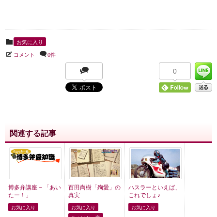
お気に入り
コメント
0件
0
関連する記事
博多弁講座 – 「あい
百田尚樹「殉愛」の
ハスラーといえば、
たー！」
真実
これでしょ♪
お気に入り
お気に入り
お気に入り