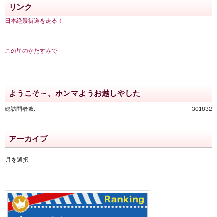
リンク
日本絶景街道を走る！
この星のかたすみで
ようこそ～、ホンマようお越しやした
総訪問者数:
301832
アーカイブ
ア
ー
カ
イ
ブ