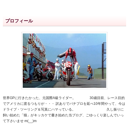
プロフィール
世界GPに行きたかった、元国際A級ライダー。 30歳目前、レース目的
でアメリカに渡るつもりが・・・ 訳ありでパチプロを延べ10年間やって、今は
ドライブ・ツーリング＆写真にハマっている。 久し振りに
飼い始めた「猫」がキッカケで書き始めた当ブログ、ごゆっくり楽しんでいっ
て下さいませ m(__)m