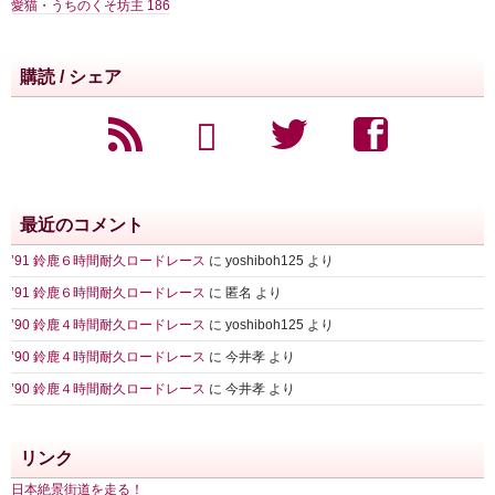
愛猫・うちのくそ坊主
186
購読 / シェア
最近のコメント
’91 鈴鹿６時間耐久ロードレース
に
yoshiboh125
より
’91 鈴鹿６時間耐久ロードレース
に
匿名
より
’90 鈴鹿４時間耐久ロードレース
に
yoshiboh125
より
’90 鈴鹿４時間耐久ロードレース
に
今井孝
より
’90 鈴鹿４時間耐久ロードレース
に
今井孝
より
リンク
日本絶景街道を走る！