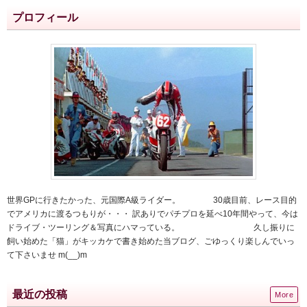
プロフィール
世界GPに行きたかった、元国際A級ライダー。 30歳目前、レース目的
でアメリカに渡るつもりが・・・ 訳ありでパチプロを延べ10年間やって、今は
ドライブ・ツーリング＆写真にハマっている。 久し振りに
飼い始めた「猫」がキッカケで書き始めた当ブログ、ごゆっくり楽しんでいっ
て下さいませ m(__)m
最近の投稿
More