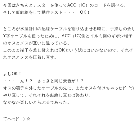
今回はきちんとテスターを使ってACC（IG）のコードを調べる。
そして仮結線をして動作テスト・・・ OK！
ところが水温計用の配線ケーブルを割り込ませる時に、手持ちの余り
Y字ケーブルを使ったために、ACC（IG)側とイルミ側のギボシ端子
のオスとメスが互いに違っている。
このまま端子を差し替えればOKという訳にはいかないので、それぞ
れオスとメスを圧着し直す。
よしOK！
・・・ ん！？ さっきと同じ景色が！？
オスの端子を外したケーブルの先に、またオスを付けちゃった(^_^;)
やり直して、それぞれを結線し直せば終わり。
なかなか楽しいとらぶるであった。
てへっ(^_-)-☆