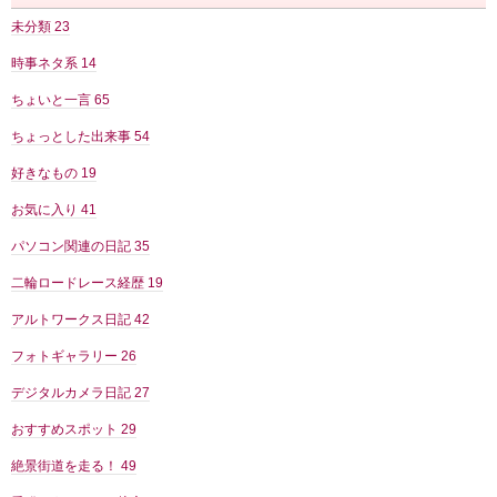
未分類
23
時事ネタ系
14
ちょいと一言
65
ちょっとした出来事
54
好きなもの
19
お気に入り
41
パソコン関連の日記
35
二輪ロードレース経歴
19
アルトワークス日記
42
フォトギャラリー
26
デジタルカメラ日記
27
おすすめスポット
29
絶景街道を走る！
49