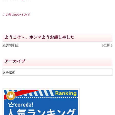
この星のかたすみで
ようこそ～、ホンマようお越しやした
総訪問者数:
301848
アーカイブ
ア
ー
カ
イ
ブ